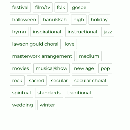
festival
film/tv
folk
gospel
halloween
hanukkah
high
holiday
hymn
inspirational
instructional
jazz
lawson gould choral
love
masterwork arrangement
medium
movies
musical/show
new age
pop
rock
sacred
secular
secular choral
spiritual
standards
traditional
wedding
winter