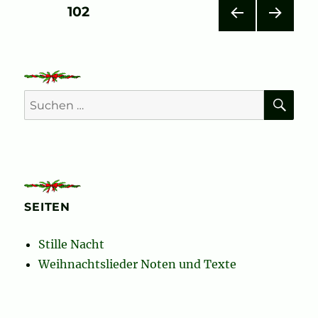
Seitennummerierung
SEITE
102
VOR
NÄC
der
HERI
HSTE
GE
SEIT
Beiträge
SEIT
E
E
SU
Suchen
nach:
SEITEN
Stille Nacht
Weihnachtslieder Noten und Texte