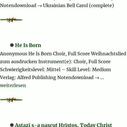
Notendownload → Ukrainian Bell Carol (complete)
He Is Born
Anonymous He Is Born Choir, Full Score Weihnachtslied
zum ausdrucken Instrument(e): Choir, Full Score
Schwierigkeitslevel: Mittel – Skill Level: Medium
Verlag: Alfred Publishing Notendownload → …
„He Is Born“
weiterlesen
Astazi s-a nascut Hristos, Today Christ