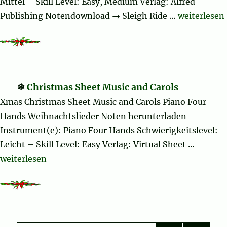
Mittel – Skill Level: Easy, Medium Verlag: Alfred
„Sleigh Rid
Publishing Notendownload → Sleigh Ride …
weiterlesen
Christmas Sheet Music and Carols
Xmas Christmas Sheet Music and Carols Piano Four
Hands Weihnachtslieder Noten herunterladen
Instrument(e): Piano Four Hands Schwierigkeitslevel:
Leicht – Skill Level: Easy Verlag: Virtual Sheet …
„Christmas Sheet Music and Carols“
weiterlesen