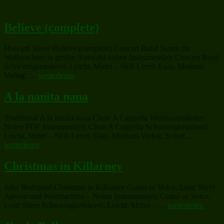
Believe (complete)
Howard Shore Believe (complete) Concert Band Noten für
Weihnachten in großer Auswahl online Instrument(e): Concert Band
Schwierigkeitslevel: Leicht, Mittel – Skill Level: Easy, Medium
„Believe
Verlag: …
weiterlesen
(complete)“
A la nanita nana
Traditional A la nanita nana Choir A Cappella Weihnachtslieder
Noten PDF Instrument(e): Choir A Cappella Schwierigkeitslevel:
„A
Leicht, Mittel – Skill Level: Easy, Medium Verlag: Schott …
la
weiterlesen
nanita
nana“
Christmas in Killarney
John Redmond Christmas in Killarney Guitar or Voice, Lead Sheet
Advent und Weihnachten – Noten Instrument(e): Guitar or Voice,
„Christmas
Lead Sheet Schwierigkeitslevel: Leicht, Mittel – …
weiterlesen
in
Killarney“