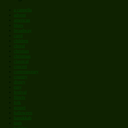
a cappella
advent
american
blues
broadway
carol
children
choral
christian
christmas
classical
concert
contemporary
country
disney
easy
festival
film/tv
folk
gospel
halloween
hanukkah
high