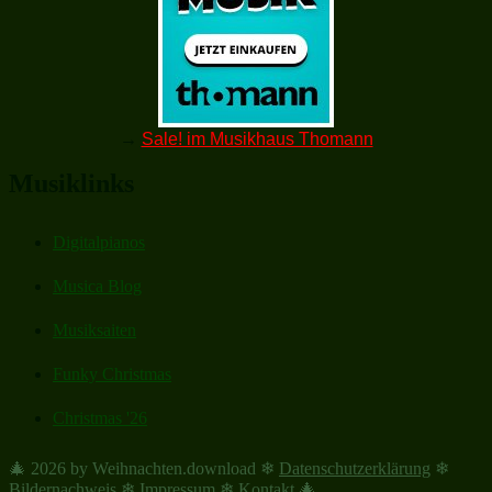
→
Sale! im Musikhaus Thomann
Musiklinks
Digitalpianos
Musica Blog
Musiksaiten
Funky Christmas
Christmas '26
🎄 2026 by Weihnachten.download ❄
Datenschutzerklärung
❄
Bildernachweis
❄
Impressum
❄
Kontakt
🎄