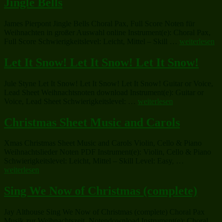
Jingle Bells
James Pierpont Jingle Bells Choral Pax, Full Score Noten für
Weihnachten in großer Auswahl online Instrument(e): Choral Pax,
„Jingle
Full Score Schwierigkeitslevel: Leicht, Mittel – Skill …
weiterlesen
Bells“
Let It Snow! Let It Snow! Let It Snow!
Jule Styne Let It Snow! Let It Snow! Let It Snow! Guitar or Voice,
Lead Sheet Weihnachtsnoten download Instrument(e): Guitar or
„Let
Voice, Lead Sheet Schwierigkeitslevel: …
weiterlesen
It
Snow!
Christmas Sheet Music and Carols
Let
It
Xmas Christmas Sheet Music and Carols Violin, Cello & Piano
Snow!
Weihnachtslieder Noten PDF Instrument(e): Violin, Cello & Piano
Let
„Christmas
Schwierigkeitslevel: Leicht, Mittel – Skill Level: Easy, …
It
Sheet
weiterlesen
Snow!“
Music
and
Sing We Now of Christmas (complete)
Carols“
Jay Althouse Sing We Now of Christmas (complete) Choral Pax
Musik zur Weihnachtszeit, Notendownload Instrument(e): Choral