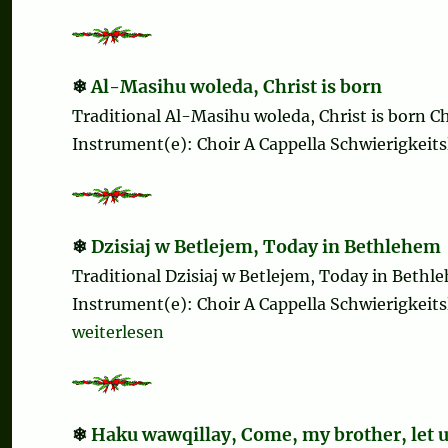
Al-Masihu woleda, Christ is born
Traditional Al-Masihu woleda, Christ is born 
Instrument(e): Choir A Cappella Schwierigkeitsle
Dzisiaj w Betlejem, Today in Bethlehem
Traditional Dzisiaj w Betlejem, Today in Beth
Instrument(e): Choir A Cappella Schwierigkeitsl
„Dzisiaj w Betlejem, Today in Bethlehem“
weiterlesen
Haku wawqillay, Come, my brother, let u