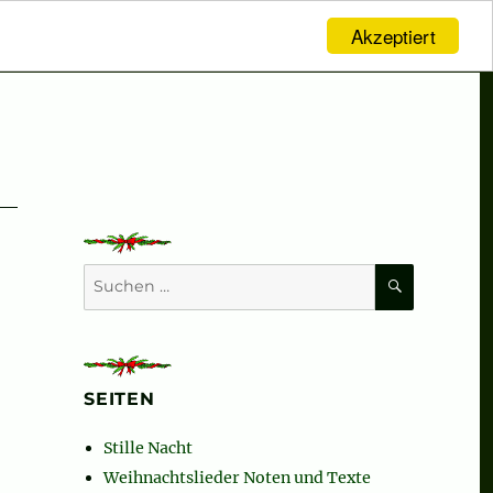
Akzeptiert
SUCHEN
Suchen
nach:
SEITEN
ht (complete)“
Stille Nacht
Weihnachtslieder Noten und Texte