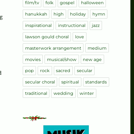
film/tv
folk
gospel
halloween
hanukkah
high
holiday
hymn
ng
inspirational
instructional
jazz
lawson gould choral
love
masterwork arrangement
medium
movies
musical/show
new age
pop
rock
sacred
secular
d
secular choral
spiritual
standards
traditional
wedding
winter