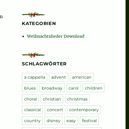
en
KATEGORIEN
s the feast of birth“
Weihnachtslieder Download
SCHLAGWÖRTER
a cappella
advent
american
blues
broadway
carol
children
 pastirci vi, What do you think, shepherds“
choral
christian
christmas
classical
concert
contemporary
country
disney
easy
festival