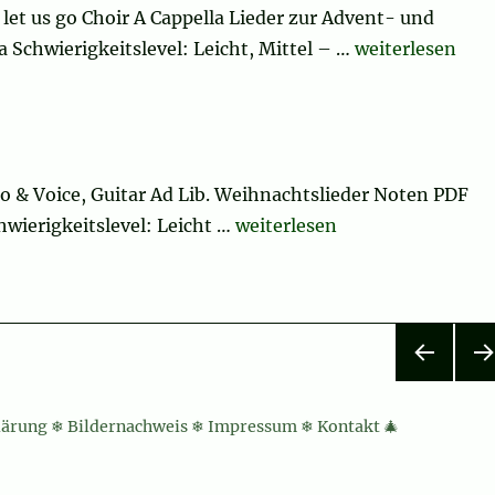
let us go Choir A Cappella Lieder zur Advent- und
„Haku wawqillay
 Schwierigkeitslevel: Leicht, Mittel – …
weiterlesen
no & Voice, Guitar Ad Lib. Weihnachtslieder Noten PDF
„This Endris Night“
hwierigkeitslevel: Leicht …
weiterlesen
VOR
NÄ
HERI
HS
lärung
❄
Bildernachweis
❄
Impressum
❄
Kontakt
🎄
GE
SEI
SEIT
E
E