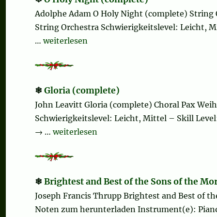
Adolphe Adam O Holy Night (complete) String 
String Orchestra Schwierigkeitslevel: Leicht, M
„O Holy Night (complete)“
…
weiterlesen
Gloria (complete)
John Leavitt Gloria (complete) Choral Pax Wei
Schwierigkeitslevel: Leicht, Mittel – Skill Le
„Gloria (complete)“
→ …
weiterlesen
Brightest and Best of the Sons of the Mo
Joseph Francis Thrupp Brightest and Best of the
Noten zum herunterladen Instrument(e): Pian