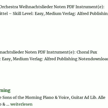
Orchestra Weihnachtslieder Noten PDF Instrument(e):
ittel – Skill Level: Easy, Medium Verlag: Alfred Publishi
hnachtslieder Noten PDF Instrument(e): Choral Pax
vel: Easy, Medium Verlag: Alfred Publishing Notendownloa
rning
 Sons of the Morning Piano & Voice, Guitar Ad Lib. Alle
„Brightest and Best of the Sons of the Morning“
o & …
weiterlesen