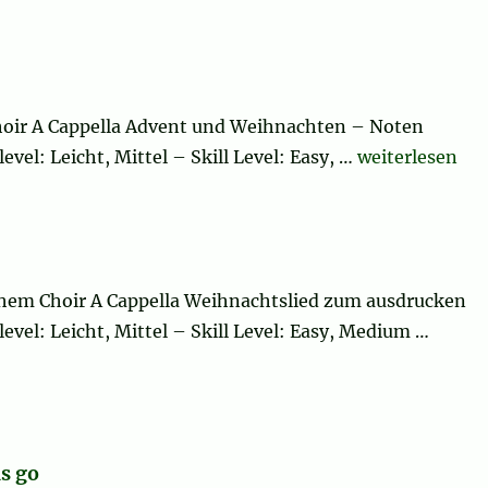
Choir A Cappella Advent und Weihnachten – Noten
„Al-Masihu wol
vel: Leicht, Mittel – Skill Level: Easy, …
weiterlesen
lehem Choir A Cappella Weihnachtslied zum ausdrucken
evel: Leicht, Mittel – Skill Level: Easy, Medium …
s go