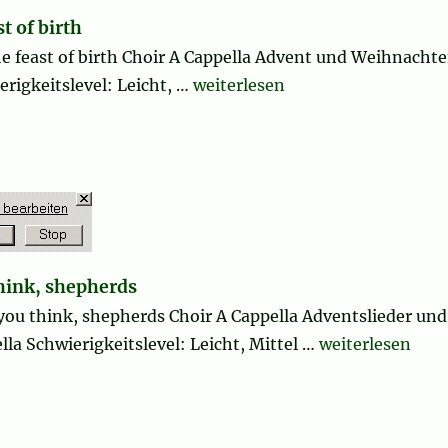
t of birth
he feast of birth Choir A Cappella Advent und Weihnacht
„Aysor ton e tsenendyan, Today i
rigkeitslevel: Leicht, …
weiterlesen
think, shepherds
o you think, shepherds Choir A Cappella Adventslieder und
„Kaj se, vam zdi
la Schwierigkeitslevel: Leicht, Mittel …
weiterlesen