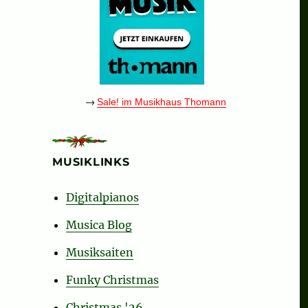
eda, Christ is born“
→
Sale! im Musikhaus Thomann
MUSIKLINKS
Digitalpianos
Musica Blog
Musiksaiten
Funky Christmas
Christmas '26