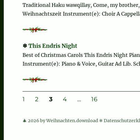
Traditional Haku wawqillay, Come, my brother, 
Weihnachtszeit Instrument(e): Choir A Cappella
This Endris Night
Best of Christmas Carols This Endris Night Pia
Instrument(e): Piano & Voice, Guitar Ad Lib. Sc
Seitennummerierung
SEITE
SEITE
SEITE
SEITE
SEITE
1
2
3
4
…
16
der
🎄 2026 by Weihnachten.download ❄
Datenschutzerk
Beiträge