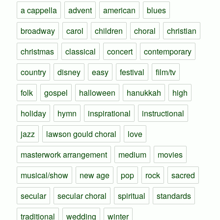
a cappella
advent
american
blues
broadway
carol
children
choral
christian
christmas
classical
concert
contemporary
country
disney
easy
festival
film/tv
folk
gospel
halloween
hanukkah
high
holiday
hymn
inspirational
instructional
jazz
lawson gould choral
love
masterwork arrangement
medium
movies
musical/show
new age
pop
rock
sacred
secular
secular choral
spiritual
standards
traditional
wedding
winter