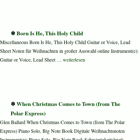
Born Is He, This Holy Child
Miscellaneous Born Is He, This Holy Child Guitar or Voice, Lead
Sheet Noten für Weihnachten in großer Auswahl online Instrument(e):
„Born Is He, This Holy Child“
Guitar or Voice, Lead Sheet …
weiterlesen
When Christmas Comes to Town (from The
Polar Express)
Glen Ballard When Christmas Comes to Town (from The Polar
Express) Piano Solo, Big Note Book Digitale Weihnachtsnoten
Instrument(e): Piano Solo, Big Note Book Schwierigkeitslevel: …