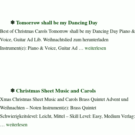
Tomorrow shall be my Dancing Day
Best of Christmas Carols Tomorrow shall be my Dancing Day Piano &
Voice, Guitar Ad Lib. Weihnachtslied zum herunterladen
„Tomorrow shall be my D
Instrument(e): Piano & Voice, Guitar Ad …
weiterlesen
Christmas Sheet Music and Carols
Xmas Christmas Sheet Music and Carols Brass Quintet Advent und
Weihnachten – Noten Instrument(e): Brass Quintet
Schwierigkeitslevel: Leicht, Mittel – Skill Level: Easy, Medium Verlag:
„Christmas Sheet Music and Carols“
…
weiterlesen