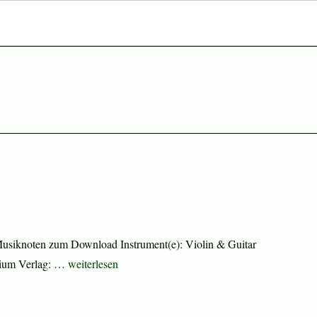
usiknoten zum Download Instrument(e): Violin & Guitar
„Christmas Sheet Music and Carols“
edium Verlag: …
weiterlesen