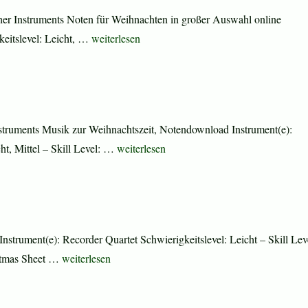
er Instruments Noten für Weihnachten in großer Auswahl online
„Grown-Up Christmas List“
keitslevel: Leicht, …
weiterlesen
struments Musik zur Weihnachtszeit, Notendownload Instrument(e):
„Ukrainian Bell Carol“
ht, Mittel – Skill Level: …
weiterlesen
strument(e): Recorder Quartet Schwierigkeitslevel: Leicht – Skill Lev
„Christmas Sheet Music and Carols“
stmas Sheet …
weiterlesen