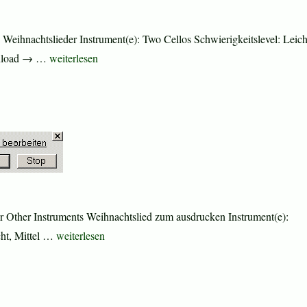
eihnachtslieder Instrument(e): Two Cellos Schwierigkeitslevel: Leich
„Christmas Sheet Music and Carols“
ownload → …
weiterlesen
r Other Instruments Weihnachtslied zum ausdrucken Instrument(e):
„O Come, All Ye Faithful“
cht, Mittel …
weiterlesen