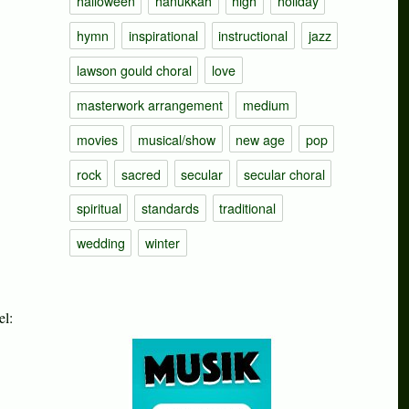
halloween
hanukkah
high
holiday
hymn
inspirational
instructional
jazz
lawson gould choral
love
masterwork arrangement
medium
movies
musical/show
new age
pop
rock
sacred
secular
secular choral
spiritual
standards
traditional
wedding
winter
el: