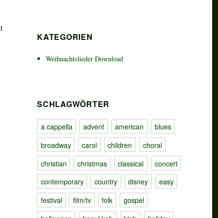
t
KATEGORIEN
Weihnachtslieder Download
SCHLAGWÖRTER
a cappella
advent
american
blues
broadway
carol
children
choral
christian
christmas
classical
concert
contemporary
country
disney
easy
festival
film/tv
folk
gospel