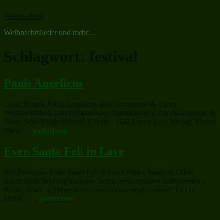
Zum
Weihnachten
Inhalt
springen
Weihnachtslieder und mehr…
Schlagwort:
festival
Panis Angelicus
Cesar Franck Panis Angelicus Alto Saxophone & Piano
Weihnachtslied zum herunterladen Instrument(e): Alto Saxophone &
Piano Schwierigkeitslevel: Leicht – Skill Level: Easy Verlag: Virtual
„Panis
Sheet …
weiterlesen
Angelicus“
Even Santa Fell in Love
Jim Brickman Even Santa Fell in Love Piano, Voice or Other
Instruments Weihnachtslieder Noten herunterladen Instrument(e):
Piano, Voice or Other Instruments Schwierigkeitslevel: Leicht,
„Even
Mittel – …
weiterlesen
Santa
Fell