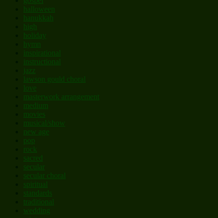
gospel
halloween
hanukkah
high
holiday
hymn
inspirational
instructional
jazz
lawson gould choral
love
masterwork arrangement
medium
movies
musical/show
new age
pop
rock
sacred
secular
secular choral
spiritual
standards
traditional
wedding