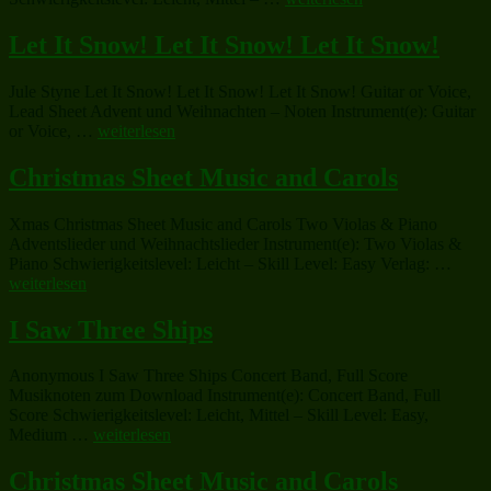
of
the
Let It Snow! Let It Snow! Let It Snow!
East“
Jule Styne Let It Snow! Let It Snow! Let It Snow! Guitar or Voice,
Lead Sheet Advent und Weihnachten – Noten Instrument(e): Guitar
„Let
or Voice, …
weiterlesen
It
Snow!
Christmas Sheet Music and Carols
Let
It
Xmas Christmas Sheet Music and Carols Two Violas & Piano
Snow!
Adventslieder und Weihnachtslieder Instrument(e): Two Violas &
Let
„Chri
Piano Schwierigkeitslevel: Leicht – Skill Level: Easy Verlag: …
It
Sheet
weiterlesen
Snow!“
Musi
and
I Saw Three Ships
Carol
Anonymous I Saw Three Ships Concert Band, Full Score
Musiknoten zum Download Instrument(e): Concert Band, Full
Score Schwierigkeitslevel: Leicht, Mittel – Skill Level: Easy,
„I
Medium …
weiterlesen
Saw
Three
Christmas Sheet Music and Carols