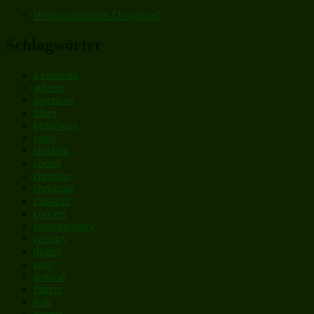
Weihnachtslieder Download
Schlagwörter
a cappella
advent
american
blues
broadway
carol
children
choral
christian
christmas
classical
concert
contemporary
country
disney
easy
festival
film/tv
folk