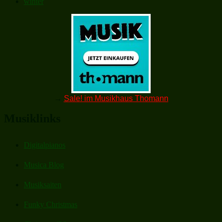
winter
→
Sale! im Musikhaus Thomann
Musiklinks
Digitalpianos
Musica Blog
Musiksaiten
Funky Christmas