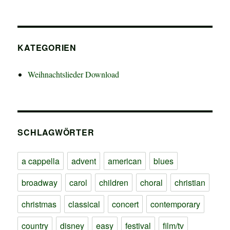
KATEGORIEN
Weihnachtslieder Download
SCHLAGWÖRTER
a cappella
advent
american
blues
broadway
carol
children
choral
christian
christmas
classical
concert
contemporary
country
disney
easy
festival
film/tv