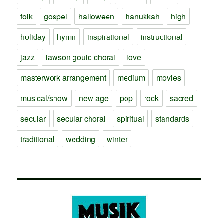
folk
gospel
halloween
hanukkah
high
holiday
hymn
inspirational
instructional
jazz
lawson gould choral
love
masterwork arrangement
medium
movies
musical/show
new age
pop
rock
sacred
secular
secular choral
spiritual
standards
traditional
wedding
winter