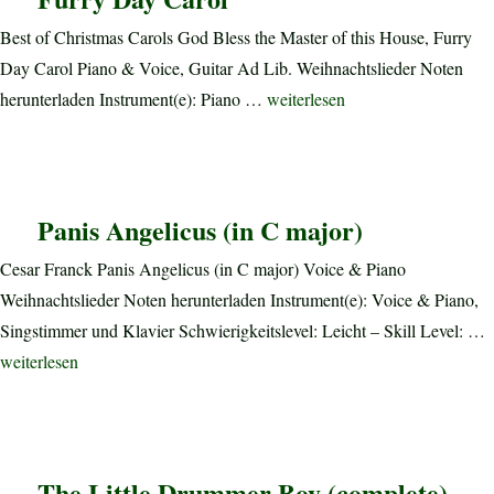
Best of Christmas Carols God Bless the Master of this House, Furry
Day Carol Piano & Voice, Guitar Ad Lib. Weihnachtslieder Noten
„God Bless the Master of this H
herunterladen Instrument(e): Piano …
weiterlesen
Panis Angelicus (in C major)
Cesar Franck Panis Angelicus (in C major) Voice & Piano
Weihnachtslieder Noten herunterladen Instrument(e): Voice & Piano,
Singstimmer und Klavier Schwierigkeitslevel: Leicht – Skill Level: …
„Panis Angelicus (in C major)“
weiterlesen
The Little Drummer Boy (complete)