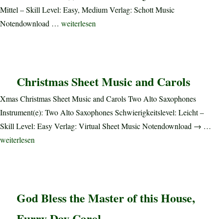
Mittel – Skill Level: Easy, Medium Verlag: Schott Music
„Santa Is Coming Tomorrow“
Notendownload …
weiterlesen
Christmas Sheet Music and Carols
Xmas Christmas Sheet Music and Carols Two Alto Saxophones
Instrument(e): Two Alto Saxophones Schwierigkeitslevel: Leicht –
Skill Level: Easy Verlag: Virtual Sheet Music Notendownload → …
„Christmas Sheet Music and Carols“
weiterlesen
God Bless the Master of this House,
Furry Day Carol