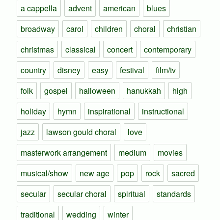
a cappella
advent
american
blues
broadway
carol
children
choral
christian
christmas
classical
concert
contemporary
country
disney
easy
festival
film/tv
folk
gospel
halloween
hanukkah
high
holiday
hymn
inspirational
instructional
jazz
lawson gould choral
love
masterwork arrangement
medium
movies
musical/show
new age
pop
rock
sacred
secular
secular choral
spiritual
standards
traditional
wedding
winter