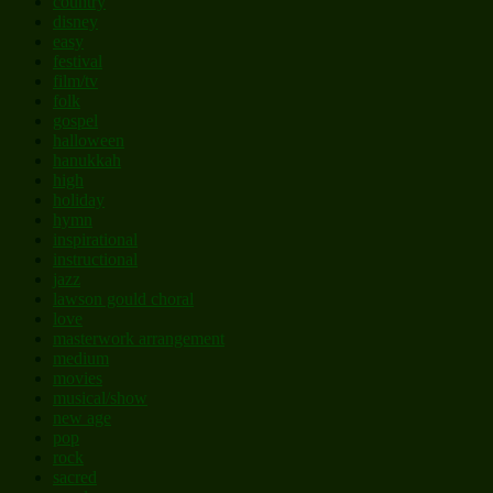
country
disney
easy
festival
film/tv
folk
gospel
halloween
hanukkah
high
holiday
hymn
inspirational
instructional
jazz
lawson gould choral
love
masterwork arrangement
medium
movies
musical/show
new age
pop
rock
sacred