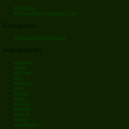
Stille Nacht
Weihnachtslieder Noten und Texte
Kategorien
Weihnachtslieder Download
Schlagwörter
a cappella
advent
american
blues
broadway
carol
children
choral
christian
christmas
classical
concert
contemporary