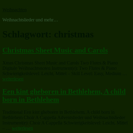
Zum
Weihnachten
Inhalt
springen
Weihnachtslieder und mehr…
Schlagwort:
christmas
Christmas Sheet Music and Carols
Xmas Christmas Sheet Music and Carols Two Flutes & Piano
Digitale Weihnachtsnoten Instrument(e): Two Flutes & Piano
„Ch
Schwierigkeitslevel: Leicht, Mittel – Skill Level: Easy, Medium …
She
weiterlesen
Mu
an
Een kint gheboren in Bethlehem, A child
Car
born in Bethlehem
Traditional Een kint gheboren in Bethlehem, A child born in
Bethlehem Choir A Cappella Adventslieder und Weihnachtslieder
Instrument(e): Choir A Cappella Schwierigkeitslevel: Leicht, Mittel
„Een
– …
weiterlesen