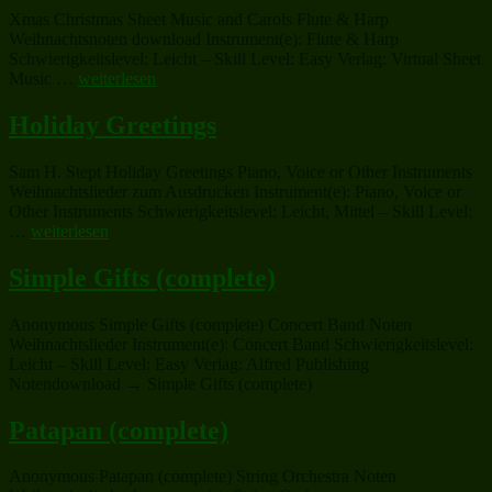
Gentlemen“
Xmas Christmas Sheet Music and Carols Flute & Harp
Weihnachtsnoten download Instrument(e): Flute & Harp
Schwierigkeitslevel: Leicht – Skill Level: Easy Verlag: Virtual Sheet
„Christmas
Music …
weiterlesen
Sheet
Music
Holiday Greetings
and
Carols“
Sam H. Stept Holiday Greetings Piano, Voice or Other Instruments
Weihnachtslieder zum Ausdrucken Instrument(e): Piano, Voice or
Other Instruments Schwierigkeitslevel: Leicht, Mittel – Skill Level:
„Holiday
…
weiterlesen
Greetings“
Simple Gifts (complete)
Anonymous Simple Gifts (complete) Concert Band Noten
Weihnachtslieder Instrument(e): Concert Band Schwierigkeitslevel:
Leicht – Skill Level: Easy Verlag: Alfred Publishing
Notendownload → Simple Gifts (complete)
Patapan (complete)
Anonymous Patapan (complete) String Orchestra Noten