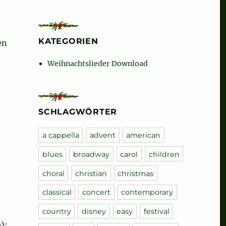
KATEGORIEN
(from The Polar Express)“
en
Weihnachtslieder Download
SCHLAGWÖRTER
a cappella
advent
american
blues
broadway
carol
children
choral
christian
christmas
classical
concert
contemporary
country
disney
easy
festival
):