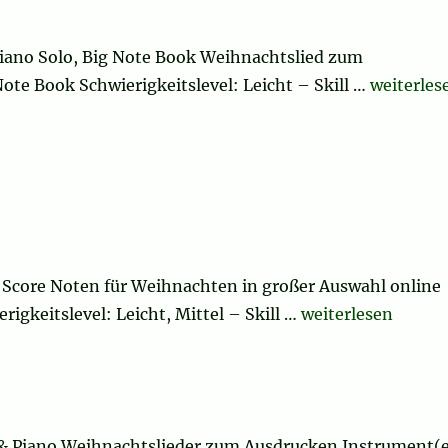
 Piano Solo, Big Note Book Weihnachtslied zum
„Believe 
ote Book Schwierigkeitslevel: Leicht – Skill …
weiterles
l Score Noten für Weihnachten in großer Auswahl online
„Sleigh Ride“
rigkeitslevel: Leicht, Mittel – Skill …
weiterlesen
 & Piano Weihnachtslieder zum Ausdrucken Instrument(e