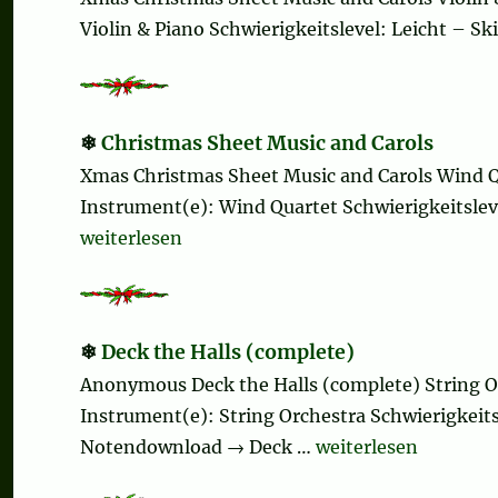
Violin & Piano Schwierigkeitslevel: Leicht – Ski
Christmas Sheet Music and Carols
Xmas Christmas Sheet Music and Carols Wind Q
Instrument(e): Wind Quartet Schwierigkeitsleve
„Christmas Sheet Music and Carols“
weiterlesen
Deck the Halls (complete)
Anonymous Deck the Halls (complete) String 
Instrument(e): String Orchestra Schwierigkeitsl
„Deck the Halls (co
Notendownload → Deck …
weiterlesen