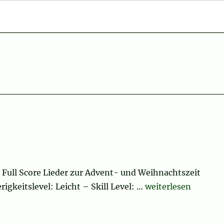
, Full Score Lieder zur Advent- und Weihnachtszeit
„Joy to the World“
igkeitslevel: Leicht – Skill Level: …
weiterlesen