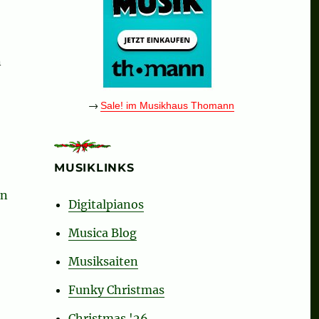
n
me, Jesu lieven Heer, Now be welcome, dear Lord Jesus“
→
Sale! im Musikhaus Thomann
MUSIKLINKS
self a Merry Little Christmas“
en
Digitalpianos
Musica Blog
Musiksaiten
Funky Christmas
Christmas '26