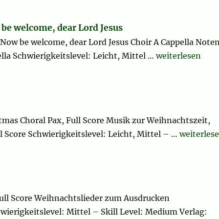
w be welcome, dear Lord Jesus
r, Now be welcome, dear Lord Jesus Choir A Cappella Note
„Nu sijt willeko
la Schwierigkeitslevel: Leicht, Mittel …
weiterlesen
tmas Choral Pax, Full Score Musik zur Weihnachtszeit,
„Have Your
Score Schwierigkeitslevel: Leicht, Mittel – …
weiterles
Full Score Weihnachtslieder zum Ausdrucken
wierigkeitslevel: Mittel – Skill Level: Medium Verlag: