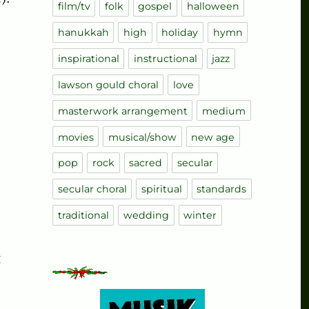
film/tv
folk
gospel
halloween
usic and Carols“
hanukkah
high
holiday
hymn
inspirational
instructional
jazz
lawson gould choral
love
masterwork arrangement
medium
movies
musical/show
new age
pop
rock
sacred
secular
secular choral
spiritual
standards
traditional
wedding
winter
g