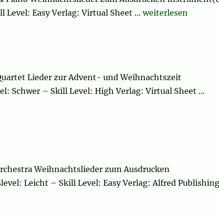
„Christmas Sheet M
ll Level: Easy Verlag: Virtual Sheet …
weiterlesen
uartet Lieder zur Advent- und Weihnachtszeit
l: Schwer – Skill Level: High Verlag: Virtual Sheet …
Orchestra Weihnachtslieder zum Ausdrucken
evel: Leicht – Skill Level: Easy Verlag: Alfred Publishin
mplete)“