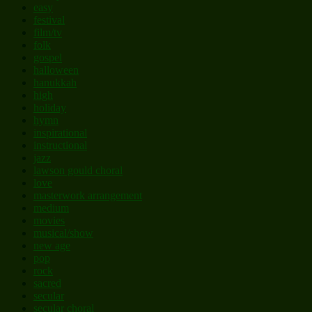
easy
festival
film/tv
folk
gospel
halloween
hanukkah
high
holiday
hymn
inspirational
instructional
jazz
lawson gould choral
love
masterwork arrangement
medium
movies
musical/show
new age
pop
rock
sacred
secular
secular choral