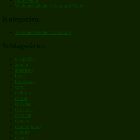
Stille Nacht
Weihnachtslieder Noten und Texte
Kategorien
Weihnachtslieder Download
Schlagwörter
a cappella
advent
american
blues
broadway
carol
children
choral
christian
christmas
classical
concert
contemporary
country
disney