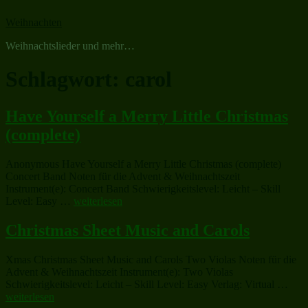
Zum
Weihnachten
Inhalt
springen
Weihnachtslieder und mehr…
Schlagwort:
carol
Have Yourself a Merry Little Christmas
(complete)
Anonymous Have Yourself a Merry Little Christmas (complete)
Concert Band Noten für die Advent & Weihnachtszeit
Instrument(e): Concert Band Schwierigkeitslevel: Leicht – Skill
„Have
Level: Easy …
weiterlesen
Yourself
a
Christmas Sheet Music and Carols
Merry
Little
Xmas Christmas Sheet Music and Carols Two Violas Noten für die
Christmas
Advent & Weihnachtszeit Instrument(e): Two Violas
(complete)“
„Chr
Schwierigkeitslevel: Leicht – Skill Level: Easy Verlag: Virtual …
Shee
weiterlesen