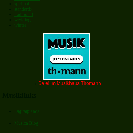
spiritual
standards
traditional
wedding
winter
→
Sale! im Musikhaus Thomann
Musiklinks
Digitalpianos
Musica Blog