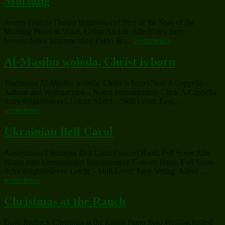
Morning
Chri
The
Joseph Francis Thrupp Brightest and Best of the Sons of the
Morning Piano & Voice, Guitar Ad Lib. Alle Noten zum
„Brightest
herunterladen Instrument(e): Piano & …
weiterlesen
and
Best
Al-Masihu woleda, Christ is born
of
the
Traditional Al-Masihu woleda, Christ is born Choir A Cappella
Sons
Advent und Weihnachten – Noten Instrument(e): Choir A Cappella
of
„Al-
Schwierigkeitslevel: Leicht, Mittel – Skill Level: Easy, …
the
Masihu
weiterlesen
Morning“
woleda,
Christ
Ukrainian Bell Carol
is
born“
Anonymous Ukrainian Bell Carol Concert Band, Full Score Alle
Noten zum herunterladen Instrument(e): Concert Band, Full Score
„Ukr
Schwierigkeitslevel: Leicht – Skill Level: Easy Verlag: Alfred …
Bell
weiterlesen
Caro
Christmas at the Ranch
Dave Brubeck Christmas at the Ranch Piano Solo Weihnachtslied