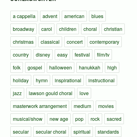
a cappella
advent
american
blues
broadway
carol
children
choral
christian
christmas
classical
concert
contemporary
country
disney
easy
festival
film/tv
folk
gospel
halloween
hanukkah
high
holiday
hymn
inspirational
instructional
jazz
lawson gould choral
love
masterwork arrangement
medium
movies
musical/show
new age
pop
rock
sacred
secular
secular choral
spiritual
standards