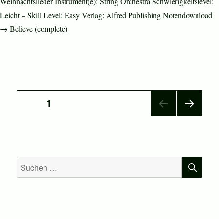
Weihnachtslieder Instrument(e): String Orchestra Schwierigkeitslevel:
Leicht – Skill Level: Easy Verlag: Alfred Publishing Notendownload
→ Believe (complete)
Seitennummerierung
SEITE
1
NÄC
der
HSTE
SEIT
Beiträge
E
SU
Suchen
nach: