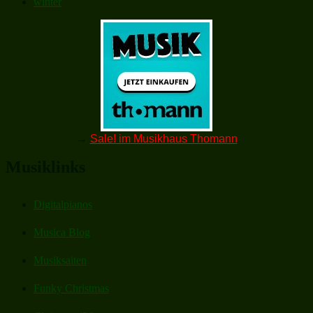
winter
→
Sale! im Musikhaus Thomann
Musiklinks
Digitalpianos
Musica Blog
Musiksaiten
Funky Christmas