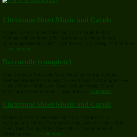
for
Christmas
Is
My
Christmas Sheet Music and Carols
Two
Front
Xmas Christmas Sheet Music and Carols Violin & Harp
Teeth“
Weihnachtslieder Noten PDF Instrument(e): Violin & Harp
Schwierigkeitslevel: Leicht – Skill Level: Easy Verlag: Virtual Sheet
„Christmas
…
weiterlesen
Sheet
Music
Barcarolle (complete)
and
Carols“
Frank Erickson Barcarolle (complete) Concert Band Digitale
Weihnachtsnoten Instrument(e): Concert Band Schwierigkeitslevel:
Leicht, Mittel – Skill Level: Easy, Medium Verlag: Alfred
„Barcarolle
Publishing Notendownload → Barcarolle …
weiterlesen
(complete)“
Christmas Sheet Music and Carols
Xmas Christmas Sheet Music and Carols Clarinet Solo
Instrument(e): Clarinet Solo Schwierigkeitslevel: Leicht – Skill
Level: Easy Verlag: Virtual Sheet Music Notendownload →
„Christmas
Christmas Sheet …
weiterlesen