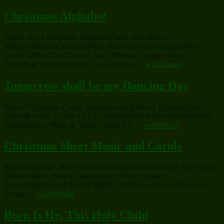
Sheet
Music
Christmas Alphabet
and
Carols“
Buddy Kaye Christmas Alphabet Piano Solo Noten
Weihnachtslieder Instrument(e): Piano Solo Schwierigkeitslevel:
Leicht, Mittel – Skill Level: Easy, Medium Verlag: Alfred
„Christmas
Publishing Notendownload → Christmas …
weiterlesen
Alphabet“
Tomorrow shall be my Dancing Day
Best of Christmas Carols Tomorrow shall be my Dancing Day
Piano & Voice, Guitar Ad Lib. Weihnachtslied zum herunterladen
„Tomorrow
Instrument(e): Piano & Voice, Guitar Ad …
weiterlesen
shall
be
Christmas Sheet Music and Carols
my
Dancing
Xmas Christmas Sheet Music and Carols Brass Quintet Advent und
Day“
Weihnachten – Noten Instrument(e): Brass Quintet
Schwierigkeitslevel: Leicht, Mittel – Skill Level: Easy, Medium
„Christmas
Verlag: …
weiterlesen
Sheet
Music
Born Is He, This Holy Child
and