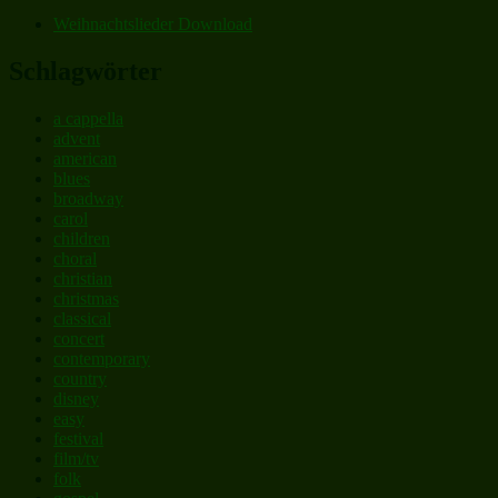
Weihnachtslieder Download
Schlagwörter
a cappella
advent
american
blues
broadway
carol
children
choral
christian
christmas
classical
concert
contemporary
country
disney
easy
festival
film/tv
folk