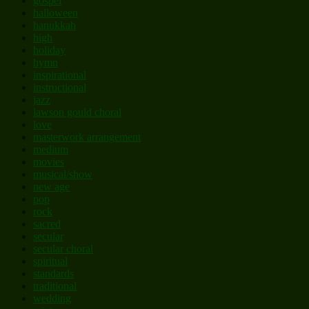
gospel
halloween
hanukkah
high
holiday
hymn
inspirational
instructional
jazz
lawson gould choral
love
masterwork arrangement
medium
movies
musical/show
new age
pop
rock
sacred
secular
secular choral
spiritual
standards
traditional
wedding