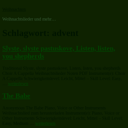
Zum
Weihnachten
Inhalt
springen
Weihnachtslieder und mehr…
Schlagwort:
advent
Slyste, slyste pastuskove, Listen, listen,
you shepherds
Traditional Slyste, slyste pastuskove, Listen, listen, you shepherds
Choir A Cappella Weihnachtslieder Noten PDF Instrument(e): Choir
A Cappella Schwierigkeitslevel: Leicht, Mittel – Skill Level: Easy,
„Slyste,
…
weiterlesen
slyste
pastuskove,
The Babe
Listen,
listen,
Anonymous The Babe Piano, Voice or Other Instruments
you
Weihnachtslied zum herunterladen Instrument(e): Piano, Voice or
shepherds“
Other Instruments Schwierigkeitslevel: Leicht, Mittel – Skill Level:
„The
Easy, Medium …
weiterlesen