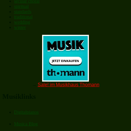
secular choral
spiritual
standards
traditional
wedding
winter
→
Sale! im Musikhaus Thomann
Musiklinks
Digitalpianos
Musica Blog