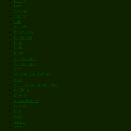
disney
easy
festival
film/tv
folk
gospel
halloween
hanukkah
high
holiday
hymn
inspirational
instructional
jazz
lawson gould choral
love
masterwork arrangement
medium
movies
musical/show
new age
pop
rock
sacred
secular