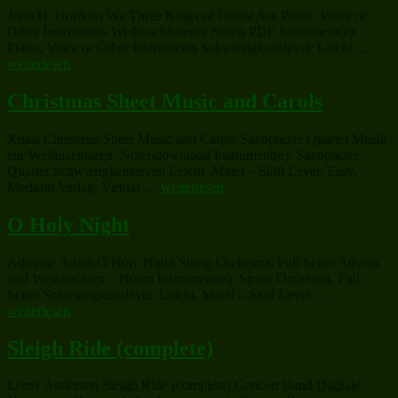
John H. Hopkins We Three Kings of Orient Are Piano, Voice or
Other Instruments Weihnachtslieder Noten PDF Instrument(e):
„We
Piano, Voice or Other Instruments Schwierigkeitslevel: Leicht, …
Thr
weiterlesen
Kin
of
Christmas Sheet Music and Carols
Orie
Are
Xmas Christmas Sheet Music and Carols Saxophone Quartet Musik
zur Weihnachtszeit, Notendownload Instrument(e): Saxophone
Quartet Schwierigkeitslevel: Leicht, Mittel – Skill Level: Easy,
„Christmas
Medium Verlag: Virtual …
weiterlesen
Sheet
Music
O Holy Night
and
Carols“
Adolphe Adam O Holy Night String Orchestra, Full Score Advent
und Weihnachten – Noten Instrument(e): String Orchestra, Full
„O
Score Schwierigkeitslevel: Leicht, Mittel – Skill Level: …
Holy
weiterlesen
Night“
Sleigh Ride (complete)
Leroy Anderson Sleigh Ride (complete) Concert Band Digitale