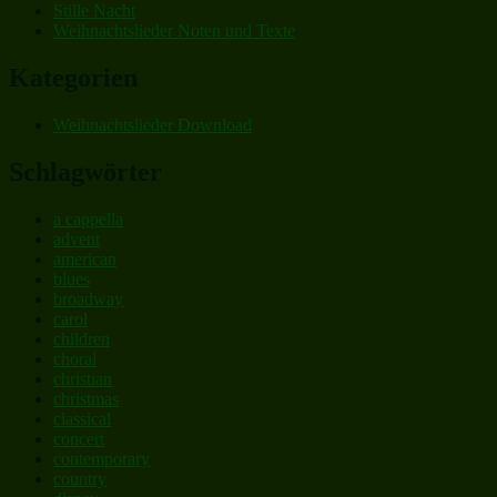
Stille Nacht
Weihnachtslieder Noten und Texte
Kategorien
Weihnachtslieder Download
Schlagwörter
a cappella
advent
american
blues
broadway
carol
children
choral
christian
christmas
classical
concert
contemporary
country