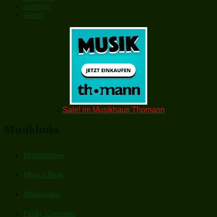
wedding
winter
→
Sale! im Musikhaus Thomann
Musiklinks
Digitalpianos
Musica Blog
Musiksaiten
Funky Christmas