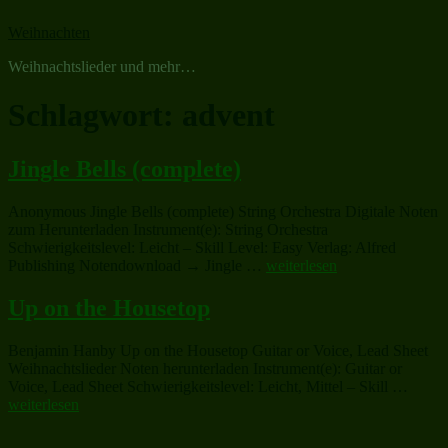
Zum
Weihnachten
Inhalt
springen
Weihnachtslieder und mehr…
Schlagwort:
advent
Jingle Bells (complete)
Anonymous Jingle Bells (complete) String Orchestra Digitale Noten
zum Herunterladen Instrument(e): String Orchestra
Schwierigkeitslevel: Leicht – Skill Level: Easy Verlag: Alfred
„Jingle
Publishing Notendownload → Jingle …
weiterlesen
Bells
(complete)“
Up on the Housetop
Benjamin Hanby Up on the Housetop Guitar or Voice, Lead Sheet
Weihnachtslieder Noten herunterladen Instrument(e): Guitar or
„Up
Voice, Lead Sheet Schwierigkeitslevel: Leicht, Mittel – Skill …
on
weiterlesen
the
House