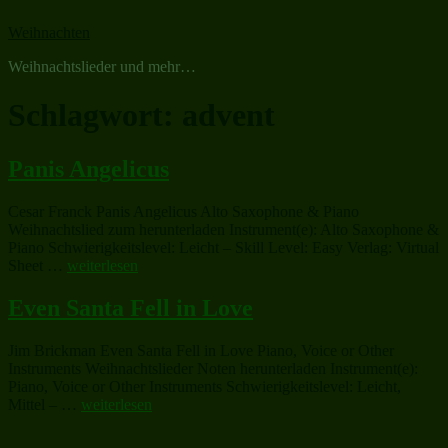
Zum
Weihnachten
Inhalt
springen
Weihnachtslieder und mehr…
Schlagwort:
advent
Panis Angelicus
Cesar Franck Panis Angelicus Alto Saxophone & Piano
Weihnachtslied zum herunterladen Instrument(e): Alto Saxophone &
Piano Schwierigkeitslevel: Leicht – Skill Level: Easy Verlag: Virtual
„Panis
Sheet …
weiterlesen
Angelicus“
Even Santa Fell in Love
Jim Brickman Even Santa Fell in Love Piano, Voice or Other
Instruments Weihnachtslieder Noten herunterladen Instrument(e):
Piano, Voice or Other Instruments Schwierigkeitslevel: Leicht,
„Even
Mittel – …
weiterlesen
Santa
Fell