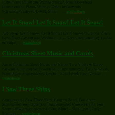
Instruments Musik zur Weihnachtszeit, Notendownload
(complete)“
Instrument(e): Piano, Voice or Other Instruments
„Star
Schwierigkeitslevel: Leicht, Mittel – …
weiterlesen
of
the
Let It Snow! Let It Snow! Let It Snow!
East“
Jule Styne Let It Snow! Let It Snow! Let It Snow! Guitar or Voice,
Lead Sheet Advent und Weihnachten – Noten Instrument(e): Guitar
„Let
or Voice, …
weiterlesen
It
Snow!
Christmas Sheet Music and Carols
Let
It
Xmas Christmas Sheet Music and Carols Two Violas & Piano
Snow!
Adventslieder und Weihnachtslieder Instrument(e): Two Violas &
Let
„Chri
Piano Schwierigkeitslevel: Leicht – Skill Level: Easy Verlag: …
It
Sheet
weiterlesen
Snow!“
Musi
and
I Saw Three Ships
Carol
Anonymous I Saw Three Ships Concert Band, Full Score
Musiknoten zum Download Instrument(e): Concert Band, Full
Score Schwierigkeitslevel: Leicht, Mittel – Skill Level: Easy,
„I
Medium …
weiterlesen