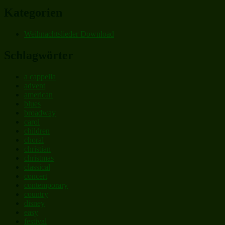
Kategorien
Weihnachtslieder Download
Schlagwörter
a cappella
advent
american
blues
broadway
carol
children
choral
christian
christmas
classical
concert
contemporary
country
disney
easy
festival