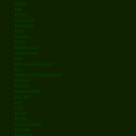
film/tv
folk
gospel
halloween
hanukkah
high
holiday
hymn
inspirational
instructional
jazz
lawson gould choral
love
masterwork arrangement
medium
movies
musical/show
new age
pop
rock
sacred
secular
secular choral
spiritual
standards