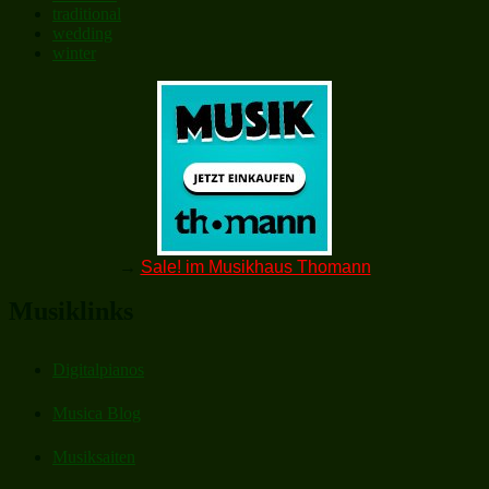
traditional
wedding
winter
→
Sale! im Musikhaus Thomann
Musiklinks
Digitalpianos
Musica Blog
Musiksaiten